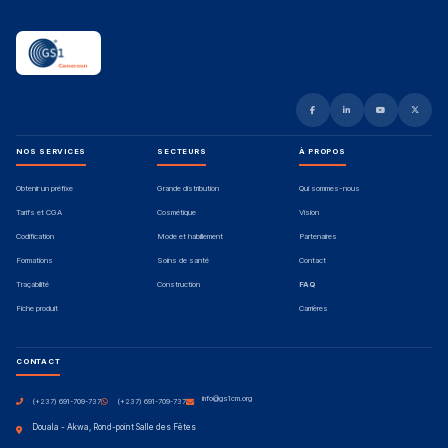
NOS SERVICES
SECTEURS
À PROPOS
Obtenir un préfixe
Grande distribution
Qui sommes-nous
Tarifs et CGA
Cosmétique
Vision
Codification
Mode et habillement
Partenaires
Formations
Soins de santé
Contact
Traçabilité
Construction
FAQ
Fiche produit
Carrières
CONTACT
info@gs1cm.org
(+237) 691-709-737
(+237) 691-709-737
Douala - Akwa, Rond-point Salle des Fêtes