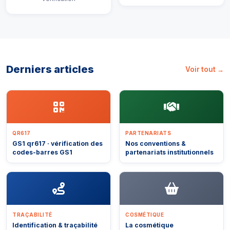
Derniers articles
Voir tout →
QR617
PARTENARIATS
GS1 qr617 · vérification des
Nos conventions &
codes-barres GS1
partenariats institutionnels
TRAÇABILITÉ
COSMÉTIQUE
Identification & traçabilité
La cosmétique