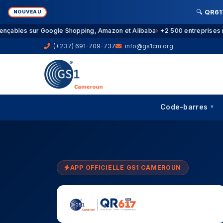
🔍
QR61
NOUVEAU
bles sur Google Shopping, Amazon et Alibaba
+2 500 entreprises memb
(+237) 691-709-737
info@gs1cm.org
Code-barres
▼
APP OFFICIELLE GS1 CAMEROUN