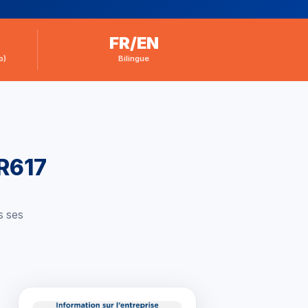
FR/EN
b)
Bilingue
R617
s ses