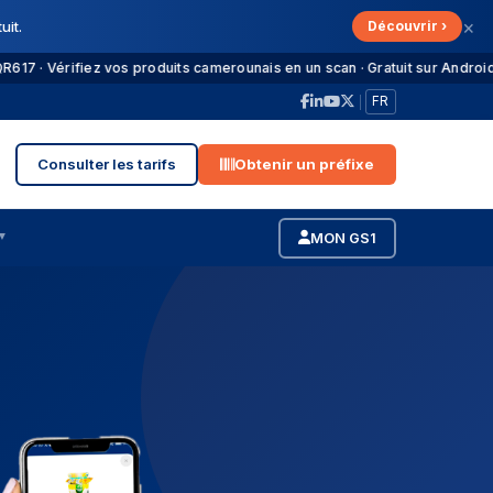
×
uit.
Découvrir ›
 Vérifiez vos produits camerounais en un scan · Gratuit sur Android, iOS
Consulter les tarifs
Obtenir un préfixe
▼
MON GS1