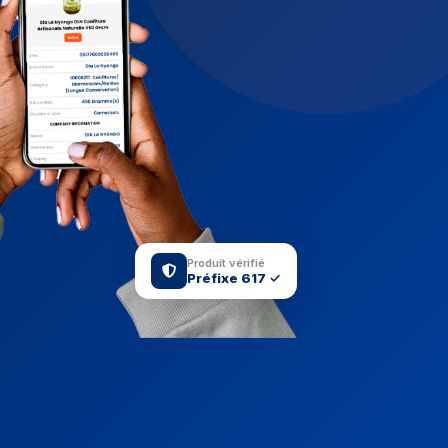
Produit vérifié
Préfixe 617 ✓