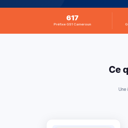
617
Préfixe GS1 Cameroun
G
Ce 
Une 