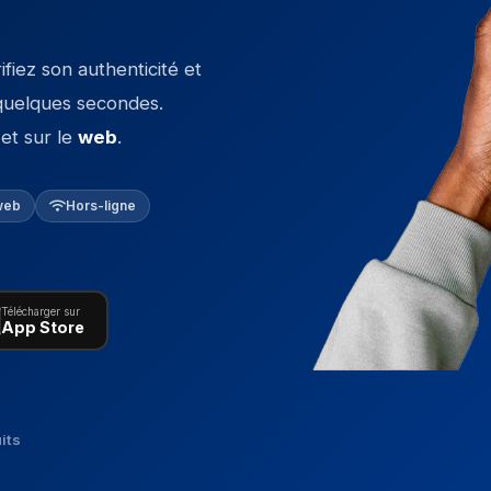
iez son authenticité et
n quelques secondes.
et sur le
web
.
web
Hors-ligne
Télécharger sur
App Store
its