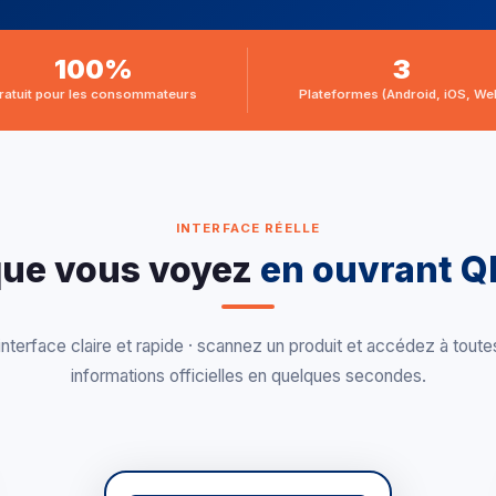
100%
3
ratuit pour les consommateurs
Plateformes (Android, iOS, We
INTERFACE RÉELLE
que vous voyez
en ouvrant Q
interface claire et rapide · scannez un produit et accédez à toute
informations officielles en quelques secondes.