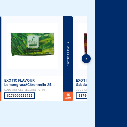
TANGUI
›
TANGUI Eau Minerale Citron 1
TANGUI Eau Minérale 1 litre
Litre
CODE ARTICLE DÉCLARÉ (GTIN)
CODE ARTICLE DÉCLARÉ (GTIN)
1
6174000003164
6174000003171
LTR