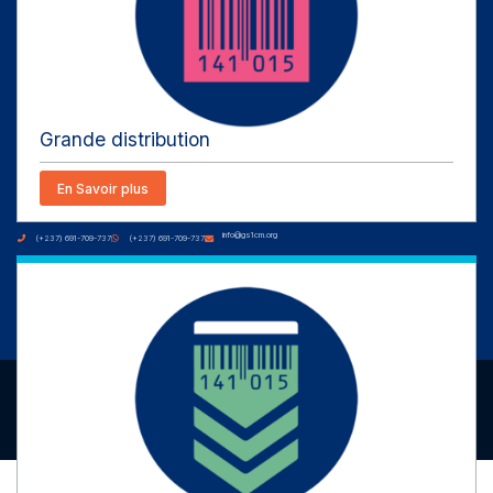
Obtenir un préfixe
Grande distribution
Qui sommes-nous
Tarifs et CGA
Cosmétique
Vision
Codification
Mode et habillement
Partenaires
Formations
Soins de santé
Contact
Traçabilité
Construction
Carrières
Grande distribution
Fiche produit
En Savoir plus
CONTACT
info@gs1cm.org
(+237) 691-709-737
(+237) 691-709-737
Douala - Akwa, Rond-point Salle des Fêtes
© 2024 GS1 Cameroun. GS1 is a registered trademark of GS1
AISBL. All rights reserved.
Contact
Aide
Glossaire
Mon GS1