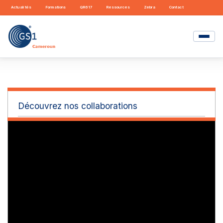
Actualités
Formations
QR617
Ressources
Zebra
Contact
Découvrez nos collaborations
La collaboration GS1 accompagne et forme les
entreprises dans la mise en œuvre d'une
technologie et/ou de standards d'échange : code
à barres, échanges électroniques, RFID,
catalogues électroniques...