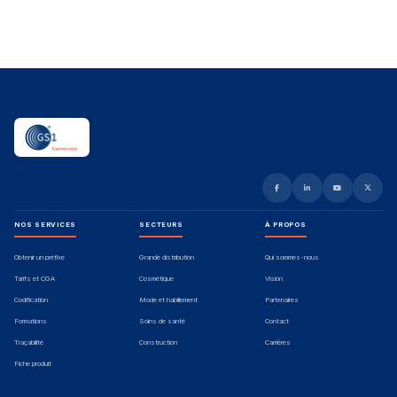
NOS SERVICES
SECTEURS
À PROPOS
Obtenir un préfixe
Grande distribution
Qui sommes-nous
Tarifs et CGA
Cosmétique
Vision
Codification
Mode et habillement
Partenaires
Formations
Soins de santé
Contact
Traçabilité
Construction
Carrières
Fiche produit